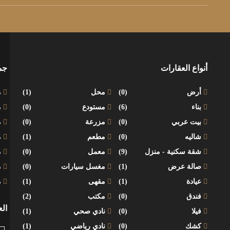
أنواع العقارات
جم
أرض
(0)
محل
(1)
م
بناء
(6)
مستودع
(0)
م
بيت عربي
(0)
مزرعة
(0)
م
شاليه
(0)
مطعم
(1)
م
شقة سكنية - منزل
(9)
معمل
(0)
م
صالة عرض
(1)
مغسل سيارات
(0)
م
عيادة
(1)
مقهى
(1)
م
فندق
(0)
مكتب
(2)
ال
فيلا
(0)
نادي صحي
(1)
كشك
(0)
نادي رياضي
(1)