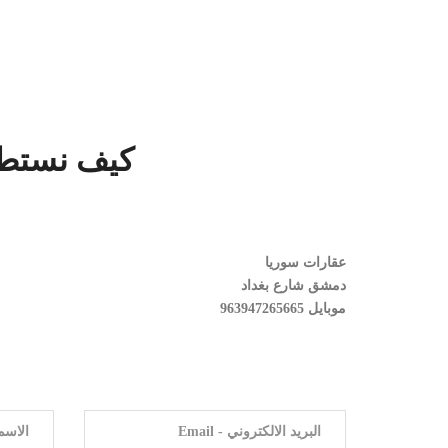
كيف نستطي
عقارات سوريا
دمشق شارع بغداد
موبايل 963947265665