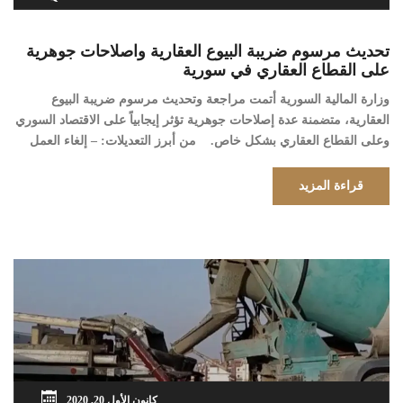
تحديث مرسوم ضريبة البيوع العقارية واصلاحات جوهرية
على القطاع العقاري في سورية
وزارة المالية السورية أتمت مراجعة وتحديث مرسوم ضريبة البيوع
العقارية، متضمنة عدة إصلاحات جوهرية تؤثر إيجابياً على الاقتصاد السوري
وعلى القطاع العقاري بشكل خاص. من أبرز التعديلات: – إلغاء العمل
بالقيمة الرائجة العقارية واعتماد القيمة التي يحددها البائع والمشتري في
العقد لاحتساب الضريبة. – إلغاء شرط الإيداع البنكي الذي كان يثقل كاهل
قراءة المزيد
المعاملات العقارية. […]
كانون الأول 20, 2020